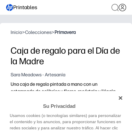
Printables
Inicio
>
Colecciones
>
Primavera
Caja de regalo para el Día de
la Madre
Sara Meadows - Artesanía
Una caja de regalo pintada a mano con un
estampado de colibríes y flores, recórtala y llénala
con golosinas para tu madre.
Por qué funciona:
Su Privacidad
Puedes imprimir en papel o cartulina estándar y, a cont
Usamos cookies (o tecnologías similares) para personalizar
Puedes usarlo en casa o en clase: suministros mínimos, 
el contenido y los anuncios, para proporcionar funciones en
redes sociales y para analizar nuestro tráfico. Al hacer clic
Lo personalizas con un nombre, pegatinas o una nota du