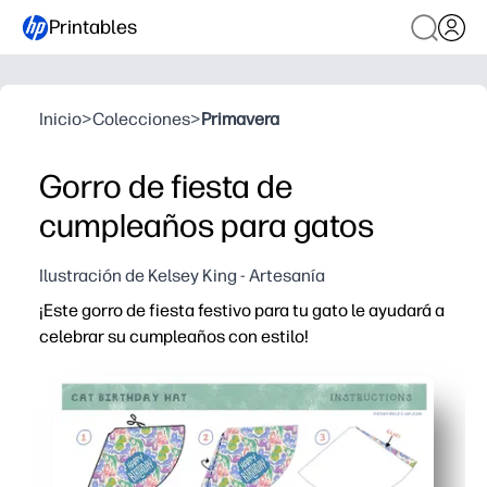
Printables
Inicio
>
Colecciones
>
Primavera
Gorro de fiesta de
cumpleaños para gatos
Ilustración de Kelsey King - Artesanía
¡Este gorro de fiesta festivo para tu gato le ayudará a
celebrar su cumpleaños con estilo!
Por qué funciona:
Imprime en casa en cuestión de minutos, solo necesitas 
La plantilla ajustable se adapta a gatos pequeños y grand
Manualidades aptas para niños que pueden hacer juntos: 
Accesorio perfecto: personalízalo con el nombre de tu 