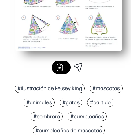
#ilustración de kelsey king
#mascotas
#animales
#gatas
#partido
#sombrero
#cumpleaños
#cumpleaños de mascotas