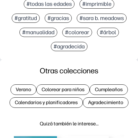
#todas las edades
#imprimible
#gratitud
#gracias
#sara b. meadows
#manualidad
#colorear
#árbol
#agradecida
Otras colecciones
Verano
Colorear para niños
Cumpleaños
Calendarios y planificadores
Agradecimiento
Quizá también le interese…