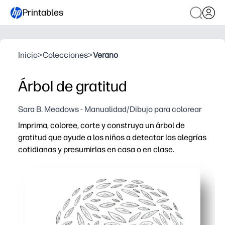
Printables
Inicio
>
Colecciones
>
Verano
Árbol de gratitud
Sara B. Meadows - Manualidad/Dibujo para colorear
Imprima, coloree, corte y construya un árbol de
gratitud que ayude a los niños a detectar las alegrías
cotidianas y presumirlas en casa o en clase.
Por qué funciona:
Sin preparación: simplemente imprima en papel normal o c
Reflexión significativa: los niños escriben o dibujan en 
Desarrollo de habilidades: aumenta el SEL, el vocabulari
Flexible y listo para la pantalla: úselo para reuniones 