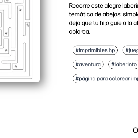
Recorre este alegre laber
temática de abejas: simp
deja que tu hijo guíe a la
colorea.
Por qué funciona:
Imprimible sin preparaci
#imprimibles hp
#jue
Desarrolla la capacidad
#aventura
#laberinto
Fortalece las habilidades
Diversión atractiva y si
#página para colorear im
O