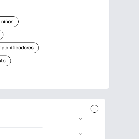
 niños
 planificadores
nto
r e imprimir.
de aprendizaje,