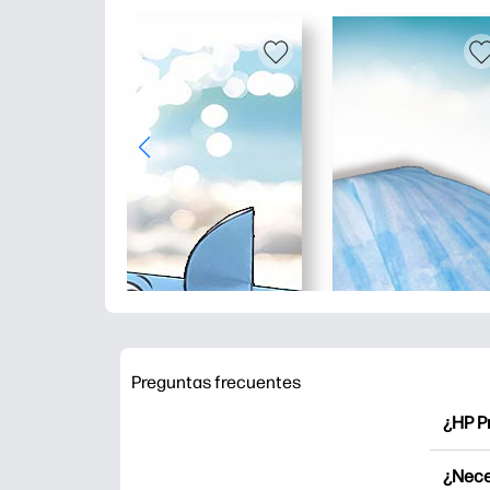
Preguntas frecuentes
¿HP P
HP Pr
¿Nece
Explor