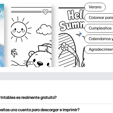
Verano
Colorear para
Cumpleaños
Calendarios y
Agradecimie
rintables es realmente gratuito?
intables ofrece más de 2500 imprimibles gratuitos para descarga
sitas una cuenta para descargar e imprimir?
e páginas para colorear populares, divertidas hojas de trabajo 