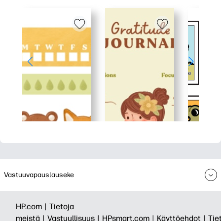
Vastuuvapauslauseke
HP.com |
Tietoja
meistä |
Vastuullisuus |
HPsmart.com |
Käyttöehdot |
Tie