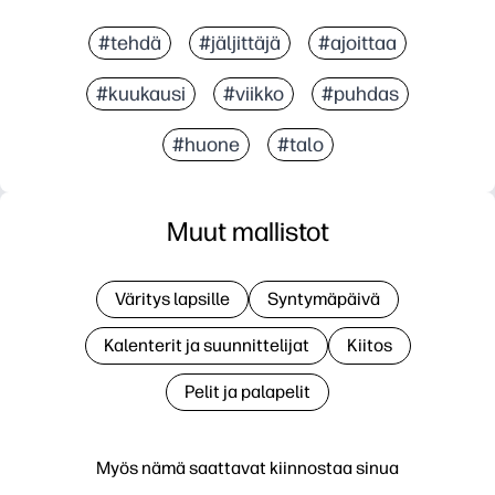
#tehdä
#jäljittäjä
#ajoittaa
#kuukausi
#viikko
#puhdas
#huone
#talo
Muut mallistot
Väritys lapsille
Syntymäpäivä
Kalenterit ja suunnittelijat
Kiitos
Pelit ja palapelit
Myös nämä saattavat kiinnostaa sinua