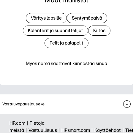
Väritys lapsille
Syntymäpäivä
Kalenterit ja suunnittelijat
Kiitos
Pelit ja palapelit
Myös nämä saattavat kiinnostaa sinua
Vastuuvapauslauseke
HP.com |
Tietoja
meistä |
Vastuullisuus |
HPsmart.com |
Käyttöehdot |
Tie