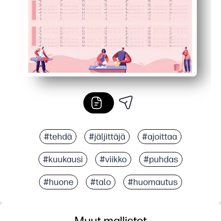
#tehdä
#jäljittäjä
#ajoittaa
#kuukausi
#viikko
#puhdas
#huone
#talo
#huomautus
Muut mallistot