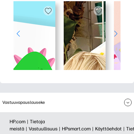
Vastuuvapauslauseke
HP.com |
Tietoja
meistä |
Vastuullisuus |
HPsmart.com |
Käyttöehdot |
Tie