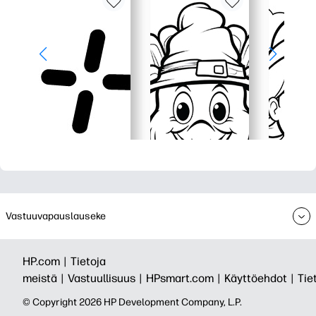
Vastuuvapauslauseke
HP.com |
Tietoja
meistä |
Vastuullisuus |
HPsmart.com |
Käyttöehdot |
Tie
© Copyright 2026 HP Development Company, L.P.