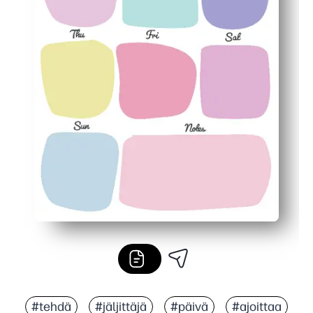
#tehdä
#jäljittäjä
#päivä
#ajoittaa