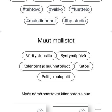
#tehtävä
#viikko
#luettelo
#muistiinpanot
#hp-studio
Muut mallistot
Väritys lapsille
Syntymäpäivä
Kalenterit ja suunnittelijat
Kiitos
Pelit ja palapelit
Myös nämä saattavat kiinnostaa sinua