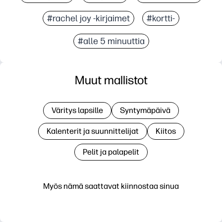
#rachel joy -kirjaimet
#kortti-
#alle 5 minuuttia
Muut mallistot
Väritys lapsille
Syntymäpäivä
Kalenterit ja suunnittelijat
Kiitos
Pelit ja palapelit
Myös nämä saattavat kiinnostaa sinua