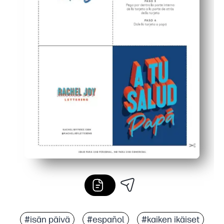
#isän päivä
#español
#kaiken ikäiset