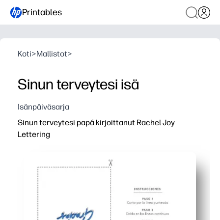
Printables
Koti
>
Mallistot
>
Sinun terveytesi isä
Isänpäiväsarja
Sinun terveytesi papá kirjoittanut Rachel Joy
Lettering