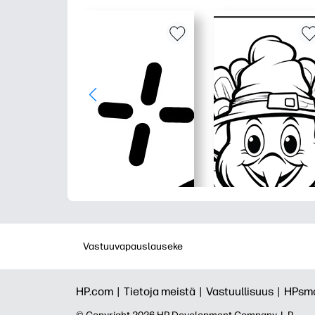
Vastuuvapauslauseke
HP.com |
Tietoja meistä |
Vastuullisuus |
HPsma