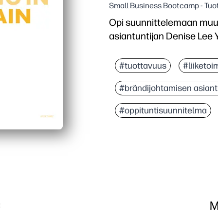
Small Business Bootcamp - Tuo
Opi suunnittelemaan muu
asiantuntijan Denise Lee 
#tuottavuus
#liiketoi
#brändijohtamisen asiant
#oppituntisuunnitelma
M
a