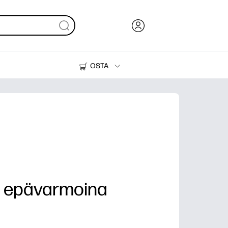
OSTA
Muste, väriaine ja paperi
Tulostimet
 epävarmoina