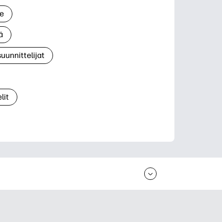
le
ä
suunnittelijat
lit