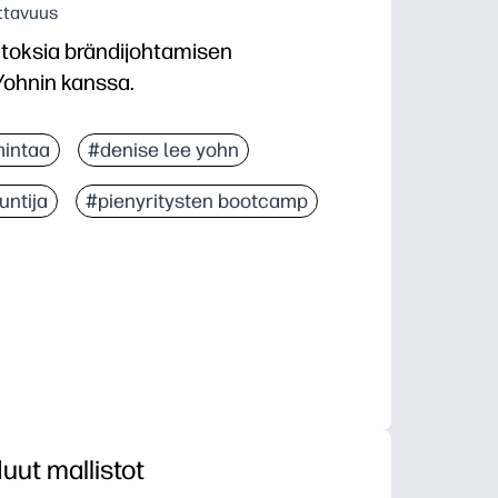
ttavuus
toksia brändijohtamisen
Yohnin kanssa.
mintaa
#denise lee yohn
untija
#pienyritysten bootcamp
uut mallistot