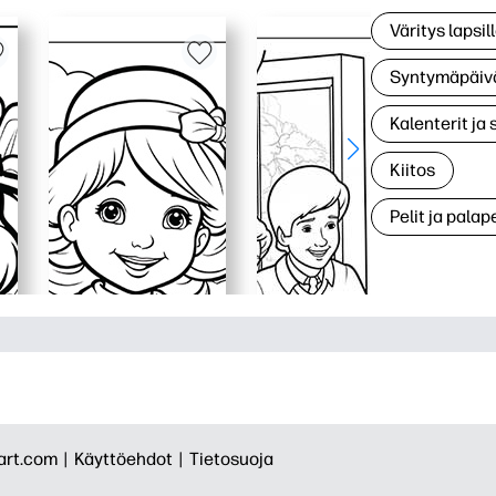
Väritys lapsil
Syntymäpäiv
Kalenterit ja 
Kiitos
Pelit ja palape
rt.com |
Käyttöehdot |
Tietosuoja