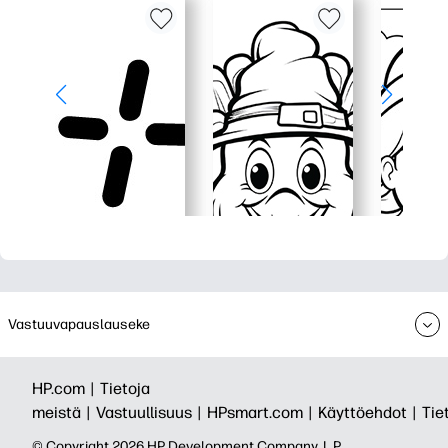
Vastuuvapauslauseke
HP.com |
Tietoja
meistä |
Vastuullisuus |
HPsmart.com |
Käyttöehdot |
Tie
© Copyright 2026 HP Development Company, L.P.