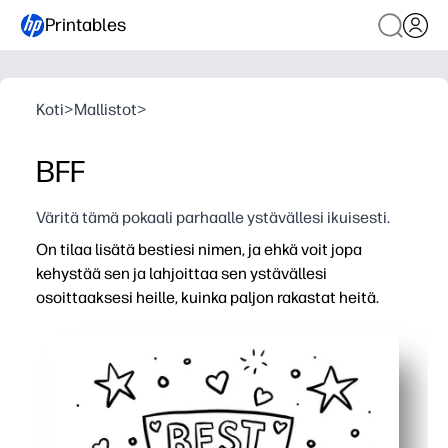
Printables
Koti
>
Mallistot
>
BFF
Väritä tämä pokaali parhaalle ystävällesi ikuisesti.
On tilaa lisätä bestiesi nimen, ja ehkä voit jopa
kehystää sen ja lahjoittaa sen ystävällesi
osoittaaksesi heille, kuinka paljon rakastat heitä.
Miksi se toimii:
Tulosta ja mene -aktiviteetti - ei valmistelua, täytä vai
Parantaa kirjoittamista ja sosiaalis-emotionaalisia taitoja 
Monipuolinen - käytä luokkakeskuksiin, leikkitreffeihin, 
Tekee muistomerkin - lapset värittävät, allekirjoittavat