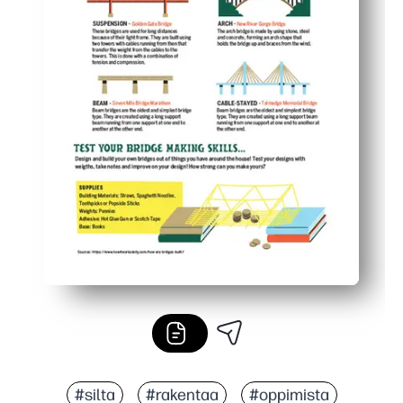
#silta
#rakentaa
#oppimista