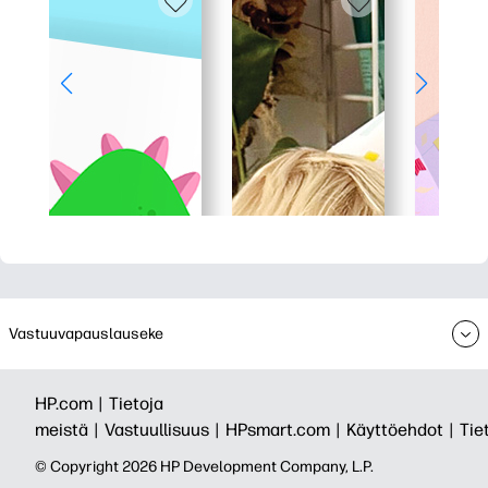
Vastuuvapauslauseke
HP.com |
Tietoja
meistä |
Vastuullisuus |
HPsmart.com |
Käyttöehdot |
Tie
© Copyright 2026 HP Development Company, L.P.