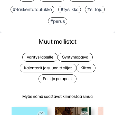
#-laskentataulukko
#fysiikka
#siltoja
#perus
Muut mallistot
Väritys lapsille
Syntymäpäivä
Kalenterit ja suunnittelijat
Kiitos
Pelit ja palapelit
Myös nämä saattavat kiinnostaa sinua