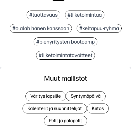
#tuottavuus
#liiketoimintaa
#olalah hänen kanssaan
#keltapuu-ryhmä
#pienyritysten bootcamp
#liiketoimintatavoitteet
Muut mallistot
Väritys lapsille
Syntymäpäivä
Kalenterit ja suunnittelijat
Kiitos
Pelit ja palapelit