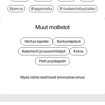
#perus
#oppimista
#-laskentataulukko
Muut mallistot
Väritys lapsille
Syntymäpäivä
Kalenterit ja suunnittelijat
Kiitos
Pelit ja palapelit
Myös nämä saattavat kiinnostaa sinua