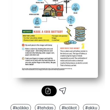
#kolikko
#tehdas
#kolikot
#akku