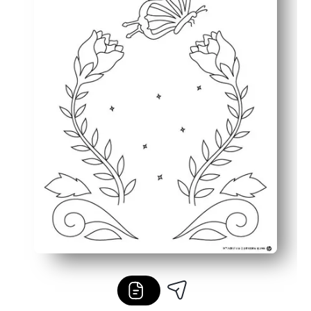
Monipuolinen käyttö - varhaiset viimeistelyt, taideasem