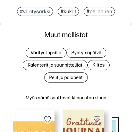
#väritysarkki
#kukat
#perhonen
Muut mallistot
Väritys lapsille
Syntymäpäivä
Kalenterit ja suunnittelijat
Kiitos
Pelit ja palapelit
Myös nämä saattavat kiinnostaa sinua