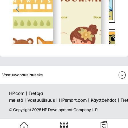
Vastuuvapauslauseke
HP.com |
Tietoja
meistä |
Vastuullisuus |
HPsmart.com |
Käyttöehdot |
Tie
© Copyright 2026 HP Development Company, L.P.