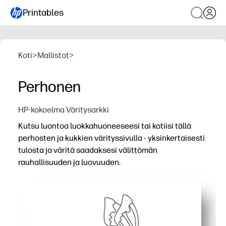
Printables
Koti
>
Mallistot
>
Perhonen
HP-kokoelma Väritysarkki
Kutsu luontoa luokkahuoneeseesi tai kotiisi tällä
perhosten ja kukkien värityssivulla - yksinkertaisesti
tulosta ja väritä saadaksesi välittömän
rauhallisuuden ja luovuuden.
Miksi se toimii:
Tulostettava ilman valmistelua - paina vain tulosta keskuk
Sisältää laajan ikäryhmän rohkeilla ääriviivoilla aloittelij
Rakentaa hienomotorisia taitoja, värintunnistusta ja t