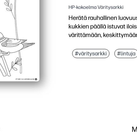
HP-kokoelma Väritysarkki
Herätä rauhallinen luovuus
kukkien päällä istuvat iloi
värittämään, keskittymää
Miksi se toimii:
Tulosta ja siirry käteväst
#väritysarkki
#lintuja
Rakentaa hienomotorista 
Kannustaa värivalintoja j
Monipuolinen käyttö: luo
M
a