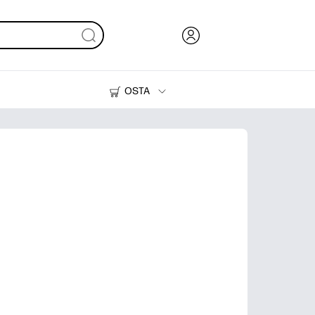
OSTA
Muste, väriaine ja paperi
Tulostimet