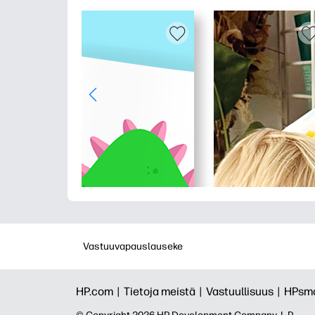
Vastuuvapauslauseke
HP.com |
Tietoja meistä |
Vastuullisuus |
HPsma