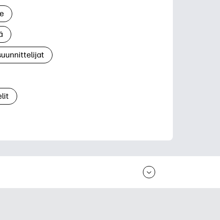
le
ä
suunnittelijat
lit