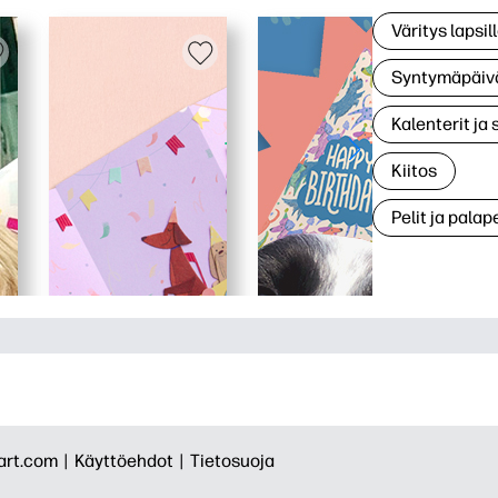
Väritys lapsil
Syntymäpäiv
Kalenterit ja 
Kiitos
Pelit ja palape
rt.com |
Käyttöehdot |
Tietosuoja