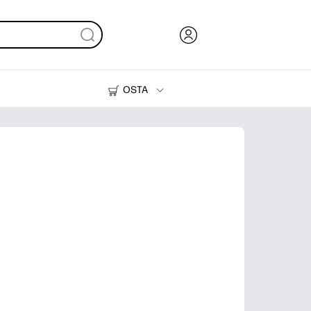
OSTA
Muste, väriaine ja paperi
Tulostimet