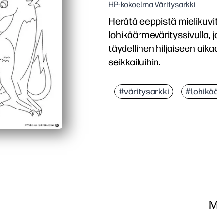
HP-kokoelma Väritysarkki
Herätä eeppistä mielikuvit
lohikäärmevärityssivulla, 
täydellinen hiljaiseen aik
seikkailuihin.
Miksi se toimii:
Tulostus- ja lähtöaktivite
#väritysarkki
#lohikä
Rakentaa hienomotorisia ta
Kehottaa tarinankerront
Toimii kaiken ikäisille - 
M
a