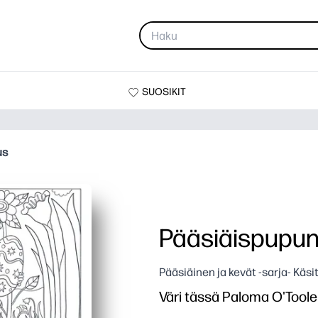
SUOSIKIT
us
Pääsiäispupun
Pääsiäinen ja kevät -sarja- Käsi
Väri tässä Paloma O'Tool
Miksi se toimii: