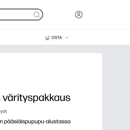
OSTA
Muste, väriaine ja paperi
Tulostimet
 värityspakkaus
työt
en pääsiäispupupu-alustassa