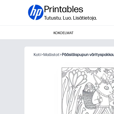
Printables
Tutustu. Luo. Lisätietoja.
KOKOELMAT
Koti
>
Mallistot
>
Pääsiäispupun värityspakka