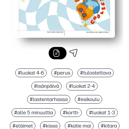
#luokat 4-6
#perus
#tulostettava
#isänpäivä
#luokat 2-4
#lastentarhassa
#esikoulu
#alle 5 minuuttia
#kortti-
#luokat 1-3
#eläimet
#kissa
#katie mai
#kitara