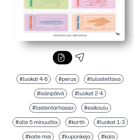
#luokat 4-6
#perus
#tulostettava
#isänpäivä
#luokat 2-4
#lastentarhassa
#esikoulu
#alle 5 minuuttia
#kortti-
#luokat 1-3
#kaite mai
#kuponkeja
#kala