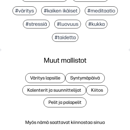
#väritys
#kaiken ikäiset
#meditaatio
#stressiä
#luovuus
#kukka
#taidetta
Muut mallistot
Väritys lapsille
Syntymäpäivä
Kalenterit ja suunnittelijat
Kiitos
Pelit ja palapelit
Myös nämä saattavat kiinnostaa sinua