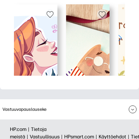
Vastuuvapauslauseke
HP.com |
Tietoja
meistä |
Vastuullisuus |
HPsmart.com |
Käyttöehdot |
Tie