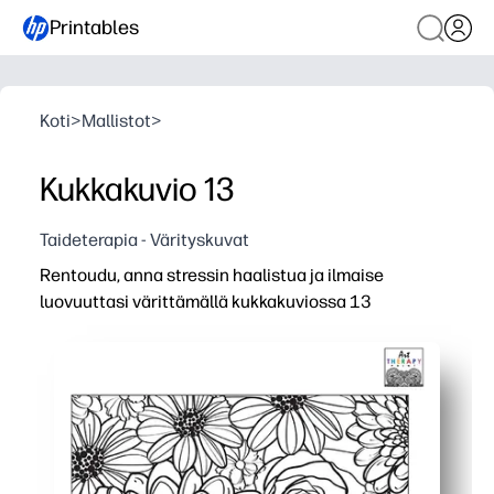
Printables
Koti
>
Mallistot
>
Kukkakuvio 13
Taideterapia - Värityskuvat
Rentoudu, anna stressin haalistua ja ilmaise
luovuuttasi värittämällä kukkakuviossa 13
Miksi se toimii:
Tulosta ja käytä kätevästi - tartu vain värikynät, värikynä
Yksityiskohtainen kukkakuvio lisää keskittymistä ja tie
Näytön sitoutuminen, joka on ihanteellinen luokkahuonei
Uusintapainatus ryhmille tai nopeille viimeistelijöille - t