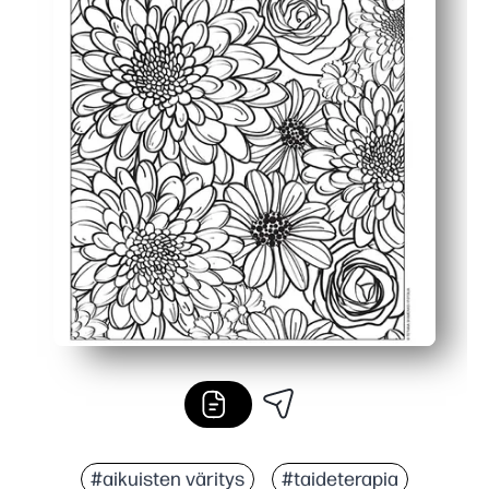
#aikuisten väritys
#taideterapia