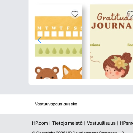
Vastuuvapauslauseke
HP.com |
Tietoja meistä |
Vastuullisuus |
HPsma