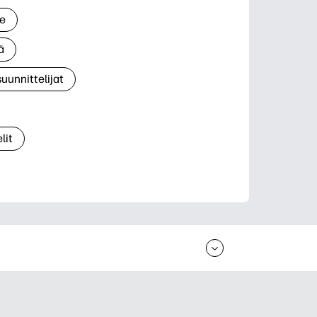
le
ä
suunnittelijat
lit