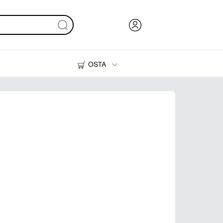
OSTA
Muste, väriaine ja paperi
Tulostimet