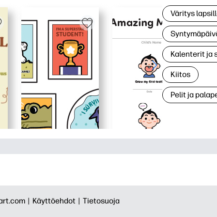
Väritys lapsil
Syntymäpäiv
Kalenterit ja 
Kiitos
Pelit ja palape
rt.com |
Käyttöehdot |
Tietosuoja