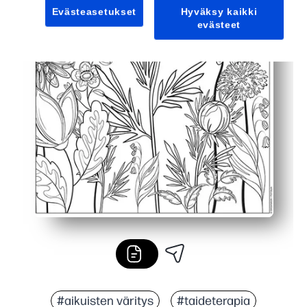
Evästeasetukset
Hyväksy kaikki
evästeet
#aikuisten väritys
#taideterapia