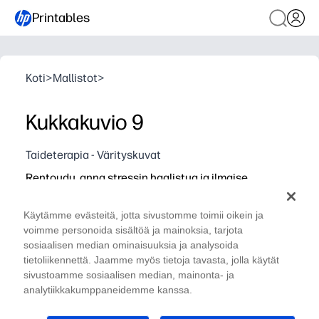
Printables
Koti
>
Mallistot
>
Kukkakuvio 9
Taideterapia - Värityskuvat
Rentoudu, anna stressin haalistua ja ilmaise
luovuuttasi värittämällä kukkakuviossa 9
Miksi se toimii:
Käytämme evästeitä, jotta sivustomme toimii oikein ja
Tulostettava ilman valmistelua - voit painaa tulostuks
voimme personoida sisältöä ja mainoksia, tarjota
sosiaalisen median ominaisuuksia ja analysoida
Yksityiskohtainen kukkakuvio - pitää sinut sitoutuneena
tietoliikennettä. Jaamme myös tietoja tavasta, jolla käytät
Monipuolinen ja helppokäyttöinen rauhoittaviin kulmiin, 
sivustoamme sosiaalisen median, mainonta- ja
Uudelleenkäytettävä - uusintapainos tutki tuoreita värip
analytiikkakumppaneidemme kanssa.