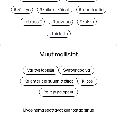
#väritys
#kaiken ikäiset
#meditaatio
#stressiä
#luovuus
#kukka
#taidetta
Muut mallistot
Väritys lapsille
Syntymäpäivä
Kalenterit ja suunnittelijat
Kiitos
Pelit ja palapelit
Myös nämä saattavat kiinnostaa sinua