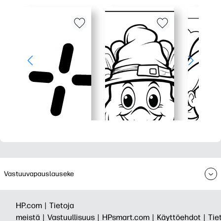
Vastuuvapauslauseke
HP.com |
Tietoja
meistä |
Vastuullisuus |
HPsmart.com |
Käyttöehdot |
Tie