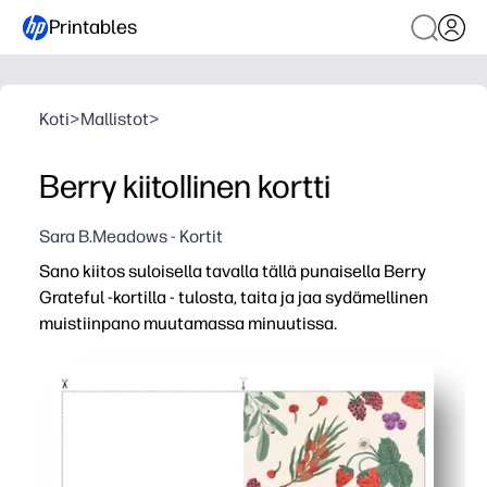
Printables
Koti
>
Mallistot
>
Berry kiitollinen kortti
Sara B.Meadows - Kortit
Sano kiitos suloisella tavalla tällä punaisella Berry
Grateful -kortilla - tulosta, taita ja jaa sydämellinen
muistiinpano muutamassa minuutissa.
Miksi se toimii:
Nollavalmistelumukavuus - tulosta kotona, taita ja kirjoi
Lasten hyväksymä kihlaus - leikkisä marjataide ja iloine
Monipuolinen mihin tahansa tilanteeseen - sopii erinomais
Helppo mukauttaa - sisällä on runsaasti tilaa muistiinpanoi