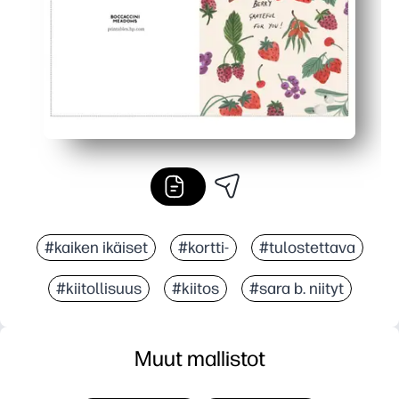
#kaiken ikäiset
#kortti-
#tulostettava
#kiitollisuus
#kiitos
#sara b. niityt
Muut mallistot