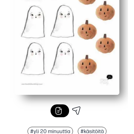
#yli 20 minuuttia
#käsitöitä