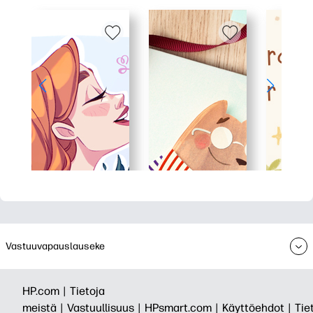
Vastuuvapauslauseke
HP.com |
Tietoja
meistä |
Vastuullisuus |
HPsmart.com |
Käyttöehdot |
Tie