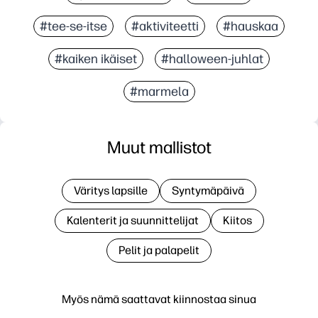
#tee-se-itse
#aktiviteetti
#hauskaa
#kaiken ikäiset
#halloween-juhlat
#marmela
Muut mallistot
Väritys lapsille
Syntymäpäivä
Kalenterit ja suunnittelijat
Kiitos
Pelit ja palapelit
Myös nämä saattavat kiinnostaa sinua