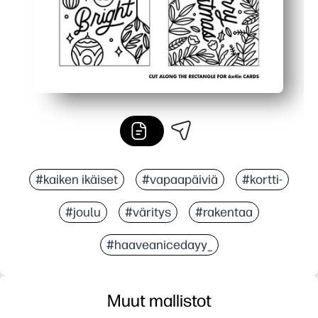
#kaiken ikäiset
#vapaapäiviä
#kortti-
#joulu
#väritys
#rakentaa
#haaveanicedayy_
Muut mallistot