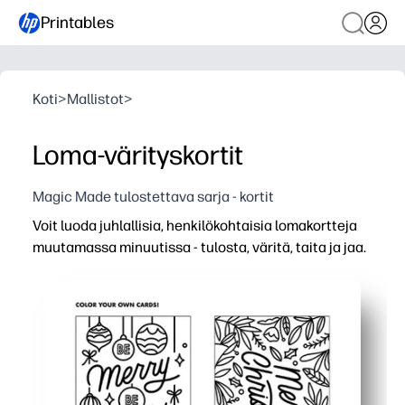
Printables
Koti
>
Mallistot
>
Loma-värityskortit
Magic Made tulostettava sarja - kortit
Voit luoda juhlallisia, henkilökohtaisia lomakortteja
muutamassa minuutissa - tulosta, väritä, taita ja jaa.
Miksi se toimii:
Zero prep - tulostettavat ja siirtyvät välittömästi sivut,
Pitää lapset sitoutuneina - näytötön väritys, joka lisää 
Monikäyttöinen - käytä tervehdyksinä, lahjaportteina tai
Tee niin monta kuin tarvitset - koordinoidut mallit nopeisi