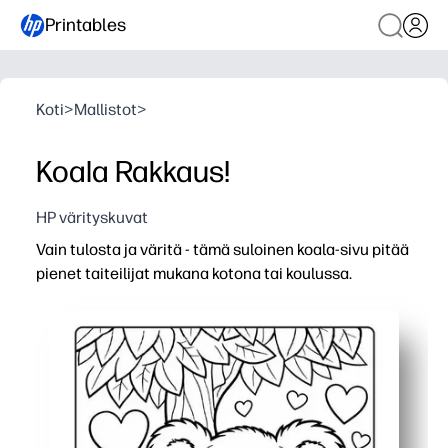
Printables
Koti
>
Mallistot
>
Koala Rakkaus!
HP värityskuvat
Vain tulosta ja väritä - tämä suloinen koala-sivu pitää
pienet taiteilijat mukana kotona tai koulussa.
Miksi se toimii:
Ei valmistelua ja nopea - avaa, tulosta ja jaa se sekunne
Rakentaa hienomotorisia taitoja, lyijykynän hallintaa ja 
Helppo sitoutuminen missä tahansa - täydellinen hiljai
Monipuolinen ja uudelleen tulostettava - käytä värikyniä, 