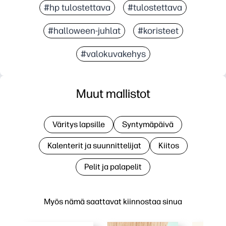
#hp tulostettava
#tulostettava
#halloween-juhlat
#koristeet
#valokuvakehys
Muut mallistot
Väritys lapsille
Syntymäpäivä
Kalenterit ja suunnittelijat
Kiitos
Pelit ja palapelit
Myös nämä saattavat kiinnostaa sinua