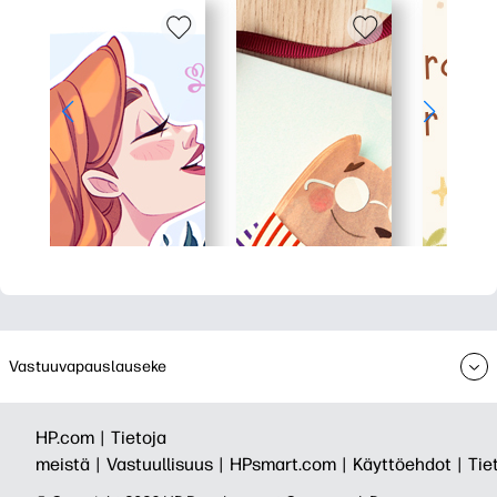
Vastuuvapauslauseke
HP.com |
Tietoja
meistä |
Vastuullisuus |
HPsmart.com |
Käyttöehdot |
Tie