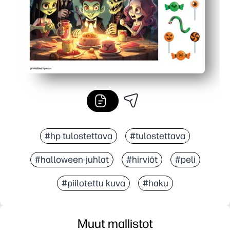
#hp tulostettava
#tulostettava
#halloween-juhlat
#hirviöt
#peli
#piilotettu kuva
#haku
Muut mallistot