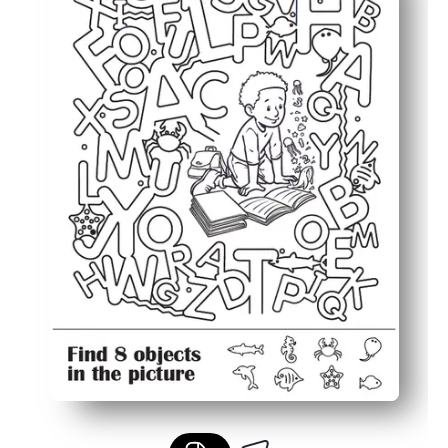
Pitää lapset sitoutuneina pidempään - toimii myös väri
Helppo mukauttaa - kokeile ajastinta, metsästä kirjainää