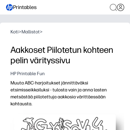
Printables
Koti
>
Mallistot
>
Aakkoset Piilotetun kohteen
pelin värityssivu
HP Printable Fun
Muuta ABC-harjoitukset jännittäväksi
etsimisseikkailuksi - tulosta vain ja anna lasten
metsästää piilotettuja aakkosia värittäessään
kohtausta.
Miksi se toimii:
Nollavalmistelu ja stressitön - tulosta kerran, tartu vär
Rakentaa olennaisia taitoja - kirjaintunnistusta, visuaal