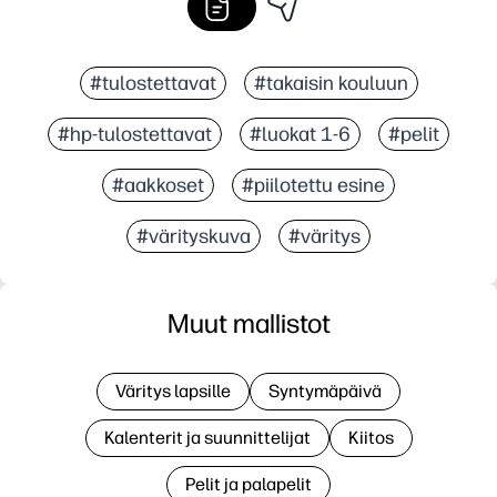
#tulostettavat
#takaisin kouluun
#hp-tulostettavat
#luokat 1-6
#pelit
#aakkoset
#piilotettu esine
#värityskuva
#väritys
Muut mallistot
Väritys lapsille
Syntymäpäivä
Kalenterit ja suunnittelijat
Kiitos
Pelit ja palapelit