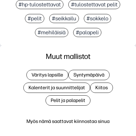
#hp-tulostettavat
#tulostettavat pelit
#pelit
#seikkailu
#sokkelo
#mehiläisiä
#palapeli
Muut mallistot
Väritys lapsille
Syntymäpäivä
Kalenterit ja suunnittelijat
Kiitos
Pelit ja palapelit
Myös nämä saattavat kiinnostaa sinua