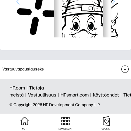
Vastuuvapauslauseke
HP.com |
Tietoja
meistä |
Vastuullisuus |
HPsmart.com |
Käyttöehdot |
Tie
© Copyright 2026 HP Development Company, L.P.
KOTI
KOKOELMAT
SUOSIKIT