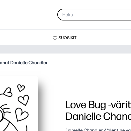
SUOSIKIT
ttanut Danielle Chandler
Love Bug -värit
Danielle Chand
Danielle Chandler -Valentine vä