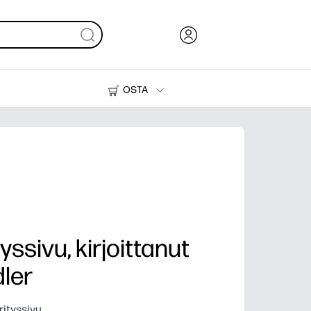
OSTA
Muste, väriaine ja paperi
Tulostimet
yssivu, kirjoittanut
ler
rityssivu