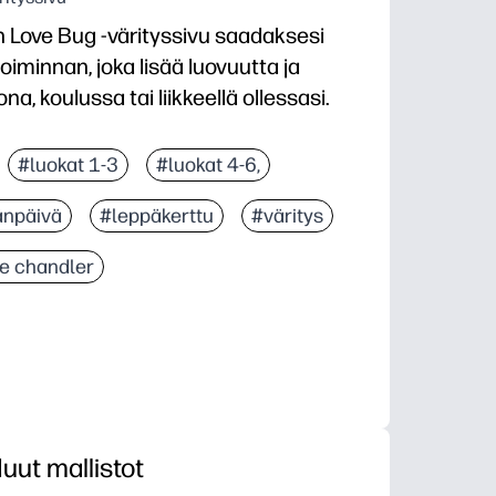
n Love Bug -värityssivu saadaksesi
iminnan, joka lisää luovuutta ja
na, koulussa tai liikkeellä ollessasi.
mistelua — yksi sivu, joka on helppo tulostaa keskuksi
#luokat 1-3
#luokat 4-6,
hkea, ystävällinen taideteos motivoi lapsia värittämää
änpäivä
#leppäkerttu
#väritys
 kynän kahvaa, käsi-silmän koordinaatiota, värivalint
setukseen - toimii värikynien, tussien tai värikynie
le chandler
uut mallistot