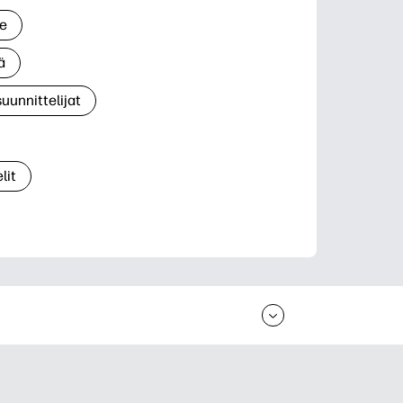
le
ä
suunnittelijat
lit