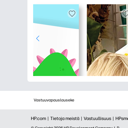
Vastuuvapauslauseke
HP.com |
Tietoja meistä |
Vastuullisuus |
HPsma