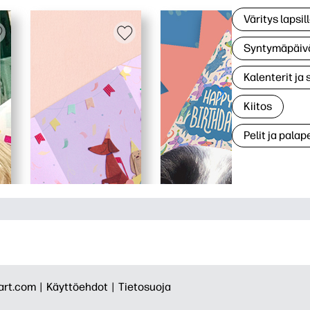
Väritys lapsil
Syntymäpäiv
Kalenterit ja 
Kiitos
Pelit ja palape
rt.com |
Käyttöehdot |
Tietosuoja