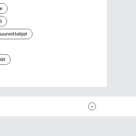
le
ä
suunnittelijat
lit