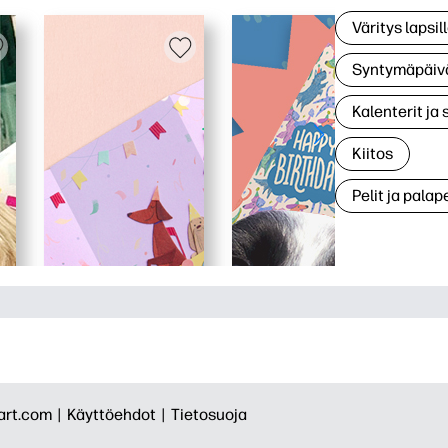
Väritys lapsil
Syntymäpäiv
Kalenterit ja 
Kiitos
Pelit ja palape
rt.com |
Käyttöehdot |
Tietosuoja