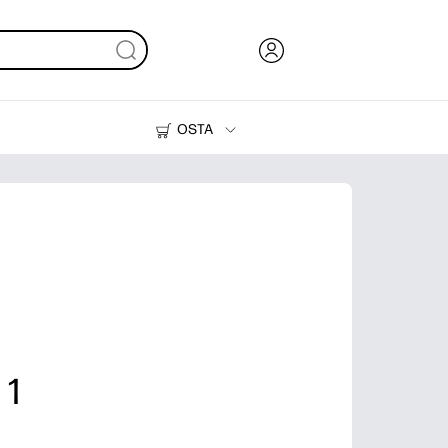
OSTA
Muste, väriaine ja paperi
Tulostimet
 1