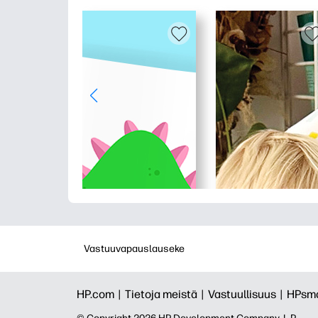
Vastuuvapauslauseke
HP.com |
Tietoja meistä |
Vastuullisuus |
HPsma