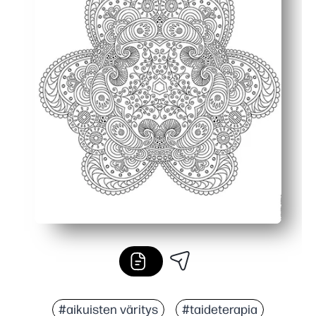
#aikuisten väritys
#taideterapia