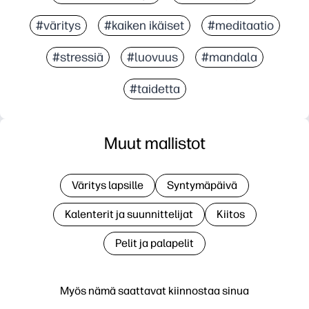
#väritys
#kaiken ikäiset
#meditaatio
#stressiä
#luovuus
#mandala
#taidetta
Muut mallistot
Väritys lapsille
Syntymäpäivä
Kalenterit ja suunnittelijat
Kiitos
Pelit ja palapelit
Myös nämä saattavat kiinnostaa sinua