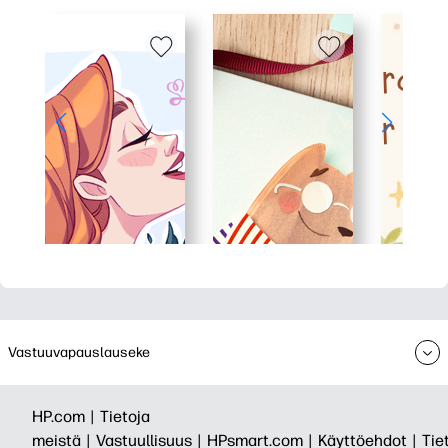
Vastuuvapauslauseke
HP.com |
Tietoja
meistä |
Vastuullisuus |
HPsmart.com |
Käyttöehdot |
Tie