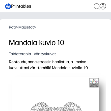
Printables
Koti
>
Mallistot
>
Mandala-kuvio 10
Taideterapia - Värityskuvat
Rentoudu, anna stressin haalistua ja ilmaise
luovuuttasi värittämällä Mandala-kuviolla 10
Miksi se toimii:
Voit tulostaa ja mennä - tartu värikynät, lyijykynät tai 
Tietoinen väritys auttaa nollaamaan - yksinkertainen ta
Täydellinen luokkahuoneisiin ja koteihin - varhainen viim
Käytä sitä uudelleen usein - tulosta uusia väripaletteja 