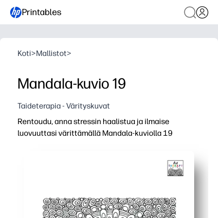
Printables
Koti
>
Mallistot
>
Mandala-kuvio 19
Taideterapia - Värityskuvat
Rentoudu, anna stressin haalistua ja ilmaise
luovuuttasi värittämällä Mandala-kuviolla 19
Miksi se toimii:
Olet valmis sekunneissa - tulosta ja aloita väritys - täyd
Monimutkainen mandala-symmetria auttaa sinua keskitt
Käytä värikyniä, värikyniä tai tusseja - testaa väripalette
Erinomainen perheille ja luokkahuoneille - jaa yksi ma