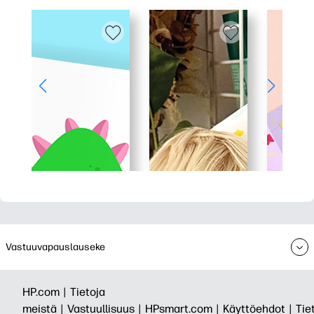
Vastuuvapauslauseke
HP.com |
Tietoja
meistä |
Vastuullisuus |
HPsmart.com |
Käyttöehdot |
Tie