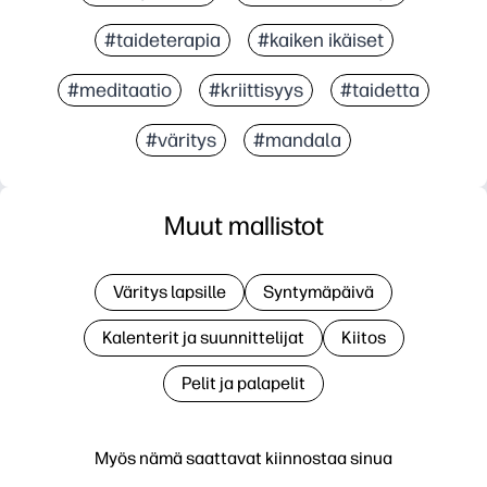
#taideterapia
#kaiken ikäiset
#meditaatio
#kriittisyys
#taidetta
#väritys
#mandala
Muut mallistot
Väritys lapsille
Syntymäpäivä
Kalenterit ja suunnittelijat
Kiitos
Pelit ja palapelit
Myös nämä saattavat kiinnostaa sinua