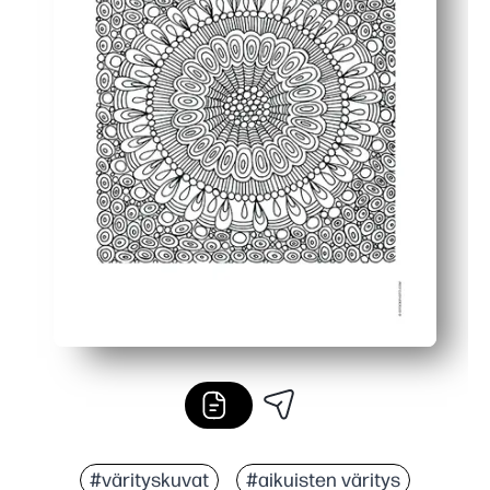
#värityskuvat
#aikuisten väritys