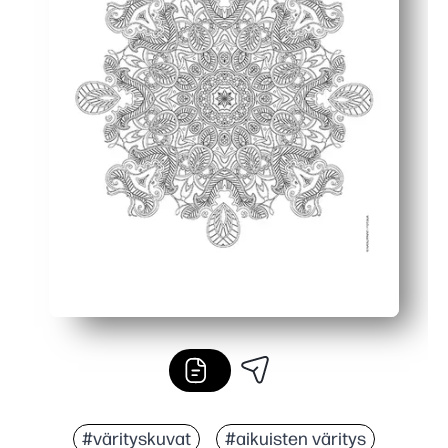
#värityskuvat
#aikuisten väritys