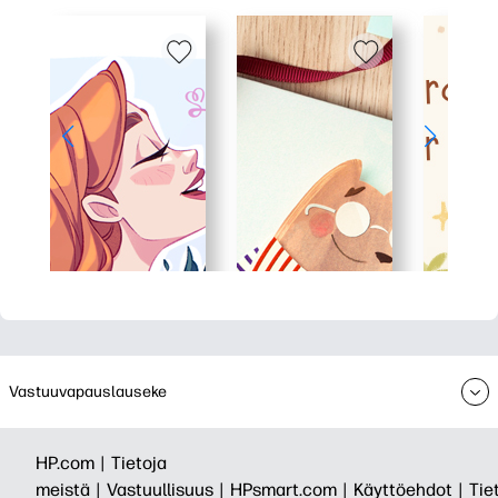
Vastuuvapauslauseke
HP.com |
Tietoja
meistä |
Vastuullisuus |
HPsmart.com |
Käyttöehdot |
Tie