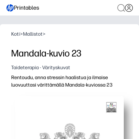
Printables
Koti
>
Mallistot
>
Mandala-kuvio 23
Taideterapia - Värityskuvat
Rentoudu, anna stressin haalistua ja ilmaise
luovuuttasi värittämällä Mandala-kuviossa 23
Miksi se toimii:
Voit tulostaa ja mennä - paperin ja suosikkiväritystyökalu
Saat nopean rauhallisuuden kiireisille mielille - ihanteell
Rakennat keskittymistä ja hienomotorisia taitoja tutkies
Voit käyttää sitä missä tahansa iässä - täydellinen taid