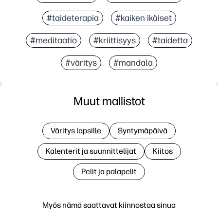
#taideterapia
#kaiken ikäiset
#meditaatio
#kriittisyys
#taidetta
#väritys
#mandala
Muut mallistot
Väritys lapsille
Syntymäpäivä
Kalenterit ja suunnittelijat
Kiitos
Pelit ja palapelit
Myös nämä saattavat kiinnostaa sinua