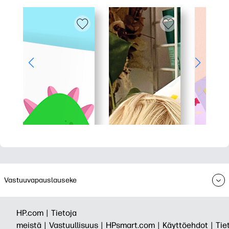
Vastuuvapauslauseke
HP.com |
Tietoja
meistä |
Vastuullisuus |
HPsmart.com |
Käyttöehdot |
Tie