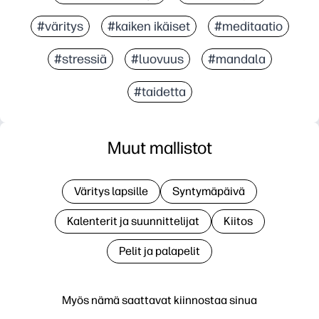
#väritys
#kaiken ikäiset
#meditaatio
#stressiä
#luovuus
#mandala
#taidetta
Muut mallistot
Väritys lapsille
Syntymäpäivä
Kalenterit ja suunnittelijat
Kiitos
Pelit ja palapelit
Myös nämä saattavat kiinnostaa sinua