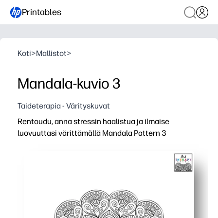
Printables
Koti
>
Mallistot
>
Mandala-kuvio 3
Taideterapia - Värityskuvat
Rentoudu, anna stressin haalistua ja ilmaise
luovuuttasi värittämällä Mandala Pattern 3
Miksi se toimii:
Kätevä tulostus - paina vain tulosta ja aloita väritys 
Rauhoittava tarkennus - ihanteellinen aivotaukoihin, rau
Taitojen kehittäminen - parantaa hienomotorista hallinta
Joustava käyttö - sopii erinomaisesti varhaisille viimeist