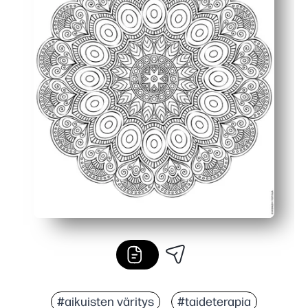
#aikuisten väritys
#taideterapia