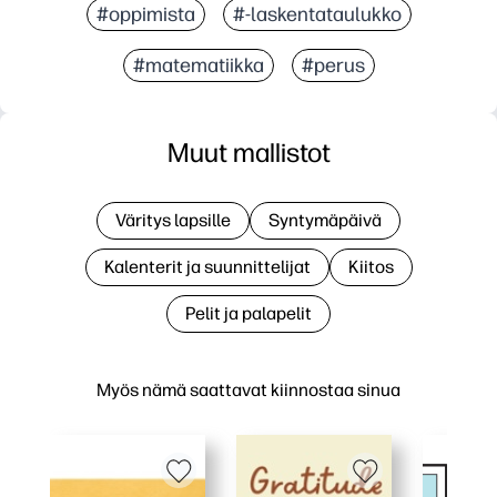
#oppimista
#-laskentataulukko
#matematiikka
#perus
Muut mallistot
Väritys lapsille
Syntymäpäivä
Kalenterit ja suunnittelijat
Kiitos
Pelit ja palapelit
Myös nämä saattavat kiinnostaa sinua