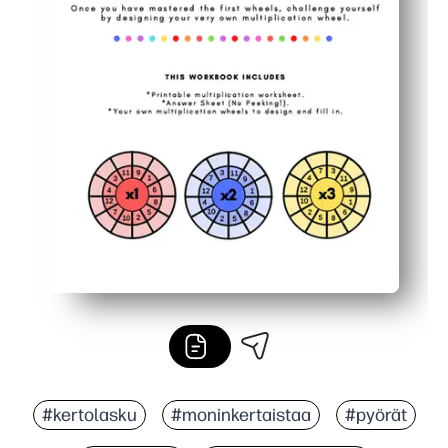
#kertolasku
#moninkertaistaa
#pyörät