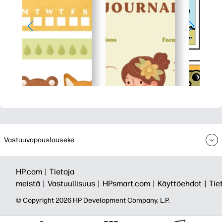
Vastuuvapauslauseke
HP.com |
Tietoja
meistä |
Vastuullisuus |
HPsmart.com |
Käyttöehdot |
Tie
© Copyright 2026 HP Development Company, L.P.