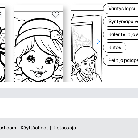
Väritys lapsil
Syntymäpäiv
Kalenterit ja 
Kiitos
Pelit ja palape
rt.com |
Käyttöehdot |
Tietosuoja