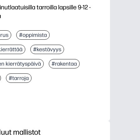
utlaatuisilla tarroilla lapsille 9-12 -
a
rus
#oppimista
ierrättää
#kestävyys
en kierrätyspäivä
#rakentaa
#tarroja
uut mallistot