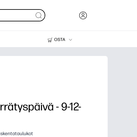
OSTA
Muste, väriaine ja paperi
Tulostimet
rrätyspäivä - 9-12-
askentataulukot