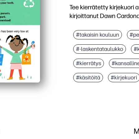
Tee kierrätetty kirjekuori ain
kirjoittanut Dawn Cardon
#takaisin kouluun
#pe
#-laskentataulukko
#k
#kierrätys
#kansallin
#käsitöitä
#kirjekuori
M
a