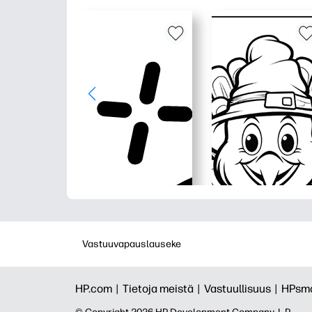
Vastuuvapauslauseke
HP.com |
Tietoja meistä |
Vastuullisuus |
HPsma