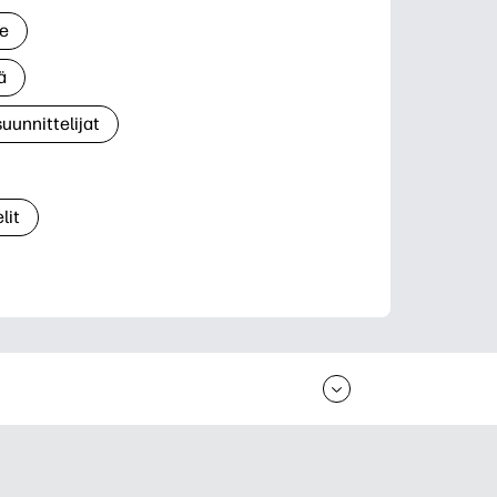
le
ä
suunnittelijat
lit