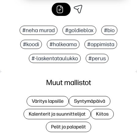
#neha murad
#goldieblox
#bio
#koodi
#halkeama
#oppimista
#-laskentataulukko
#perus
Muut mallistot
Väritys lapsille
Syntymäpäivä
Kalenterit ja suunnittelijat
Kiitos
Pelit ja palapelit