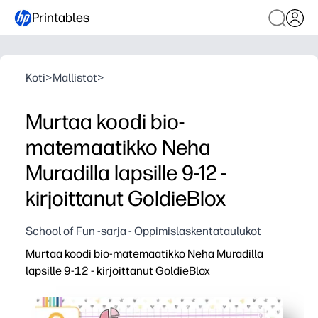
Printables
Koti
>
Mallistot
>
Murtaa koodi bio-
matemaatikko Neha
Muradilla lapsille 9-12 -
kirjoittanut GoldieBlox
School of Fun -sarja - Oppimislaskentataulukot
Murtaa koodi bio-matemaatikko Neha Muradilla
lapsille 9-12 - kirjoittanut GoldieBlox
Miksi se toimii:
Tulosta vain ja mene - nolla valmistelua, nolla sotkua 