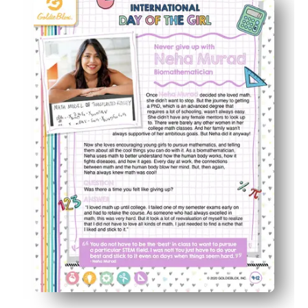
Neha Murad herättää matematiikan kohtaamis-biologian k
Rakentaa logiikkaa, kuviontunnistusta ja ongelmanratkais
Joustava muoto - käytä kellosoittimiin, asemiin, viimeistel