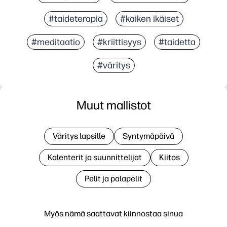
#taideterapia
#kaiken ikäiset
#meditaatio
#kriittisyys
#taidetta
#väritys
Muut mallistot
Väritys lapsille
Syntymäpäivä
Kalenterit ja suunnittelijat
Kiitos
Pelit ja palapelit
Myös nämä saattavat kiinnostaa sinua