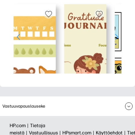
Vastuuvapauslauseke
HP.com |
Tietoja
meistä |
Vastuullisuus |
HPsmart.com |
Käyttöehdot |
Tie