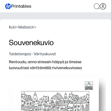
Printables
Koti
>
Mallistot
>
Souvenekuvio
Taideterapia - Värityskuvat
Rentoudu, anna stressin häipyä ja ilmaise
luovuuttasi värittämällä rivivenekuviossa
Miksi se toimii:
Tulostus ilman valmistelua - tulosta vain ja aloita var
Huomaavaiset yksityiskohdat - terävä viivataide ohjaa 
Monipuolinen kotiin tai luokkaan - tulosta moninkertai
Kannettava, näytötön hauskuus - työnnä sivut laukkuihin 