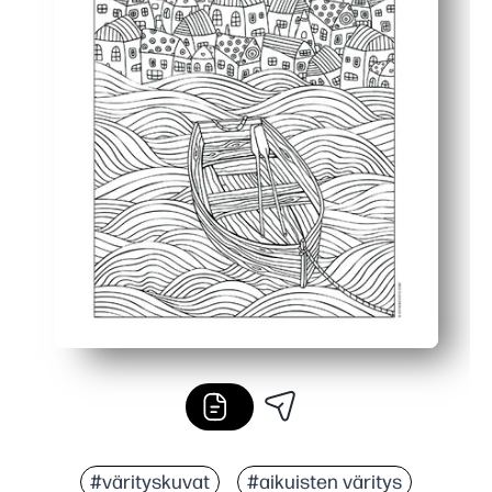
#värityskuvat
#aikuisten väritys