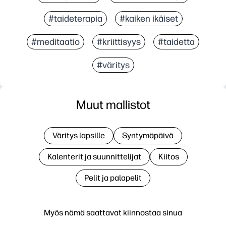
#taideterapia
#kaiken ikäiset
#meditaatio
#kriittisyys
#taidetta
#väritys
Muut mallistot
Väritys lapsille
Syntymäpäivä
Kalenterit ja suunnittelijat
Kiitos
Pelit ja palapelit
Myös nämä saattavat kiinnostaa sinua