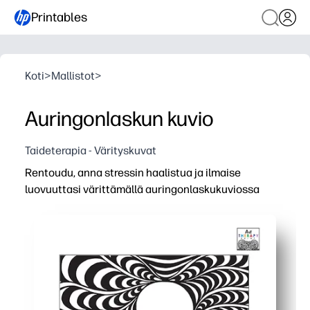
Printables
Koti
>
Mallistot
>
Auringonlaskun kuvio
Taideterapia - Värityskuvat
Rentoudu, anna stressin haalistua ja ilmaise
luovuuttasi värittämällä auringonlaskukuviossa
Miksi se toimii:
Zero prep - lataa, tulosta ja aloita väritys muutamassa 
Rauhoittava keskittyminen - virtaavat auringonlaskun viiv
Taitojen kehittäminen - vahvistaa hienomotorista halli
Monipuolinen kotiin tai luokkaan - täydellinen rauhallis