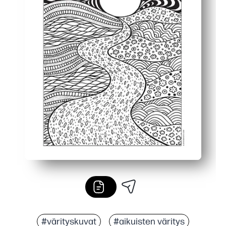
#värityskuvat
#aikuisten väritys