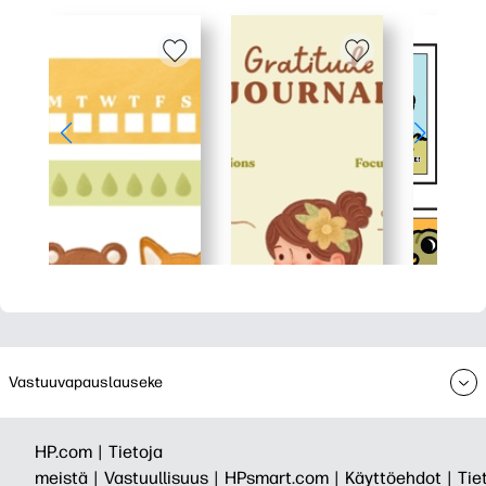
Vastuuvapauslauseke
HP.com |
Tietoja
meistä |
Vastuullisuus |
HPsmart.com |
Käyttöehdot |
Tie