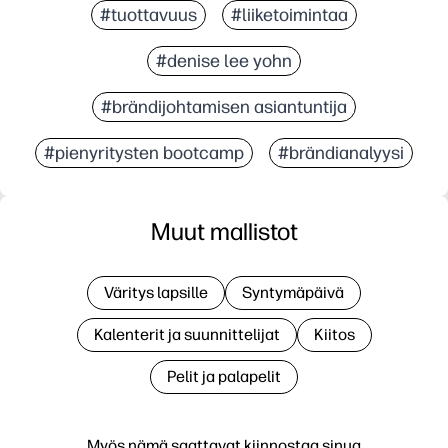
#tuottavuus
#liiketoimintaa
#denise lee yohn
#brändijohtamisen asiantuntija
#pienyritysten bootcamp
#brändianalyysi
Muut mallistot
Väritys lapsille
Syntymäpäivä
Kalenterit ja suunnittelijat
Kiitos
Pelit ja palapelit
Myös nämä saattavat kiinnostaa sinua