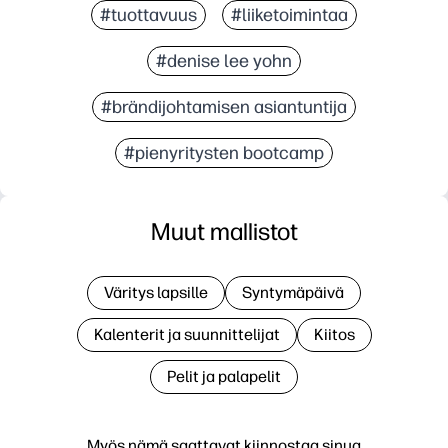
#tuottavuus
#liiketoimintaa
#denise lee yohn
#brändijohtamisen asiantuntija
#pienyritysten bootcamp
Muut mallistot
Väritys lapsille
Syntymäpäivä
Kalenterit ja suunnittelijat
Kiitos
Pelit ja palapelit
Myös nämä saattavat kiinnostaa sinua