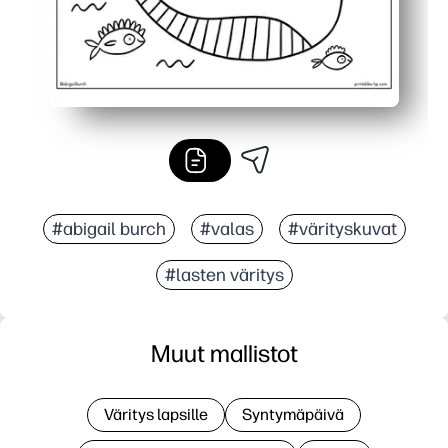
#abigail burch
#valas
#värityskuvat
#lasten väritys
Muut mallistot
Väritys lapsille
Syntymäpäivä