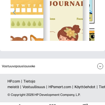
Vastuuvapauslauseke
HP.com |
Tietoja
meistä |
Vastuullisuus |
HPsmart.com |
Käyttöehdot |
Tie
© Copyright 2026 HP Development Company, L.P.