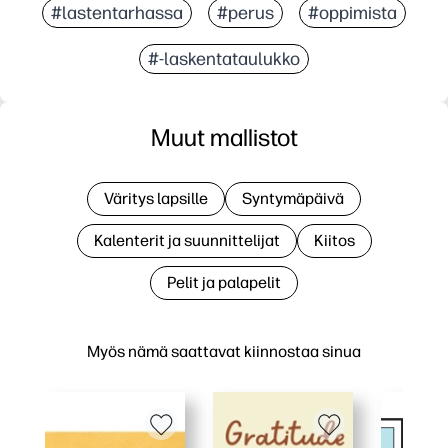
#lastentarhassa
#perus
#oppimista
#-laskentataulukko
Muut mallistot
Väritys lapsille
Syntymäpäivä
Kalenterit ja suunnittelijat
Kiitos
Pelit ja palapelit
Myös nämä saattavat kiinnostaa sinua