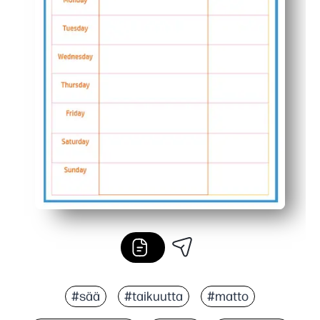
#sää
#taikuutta
#matto