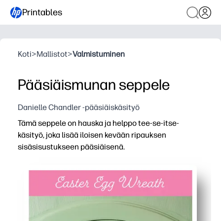
Printables
Koti
>
Mallistot
>
Valmistuminen
Pääsiäismunan seppele
Danielle Chandler -pääsiäiskäsityö
Tämä seppele on hauska ja helppo tee-se-itse-
käsityö, joka lisää iloisen kevään ripauksen
sisäsisustukseen pääsiäisenä.
Miksi se toimii:
Voit tulostaa, leikata ja koota muutamassa minuutissa - v
Lapsiystävälliset askeleet pitävät pienet kädet mukana 
Yhdistä munat ja värit tyylisi mukaan - täydellinen ovel
Tulosta niin monta kuin tarvitset sisaruksille tai opiskelij