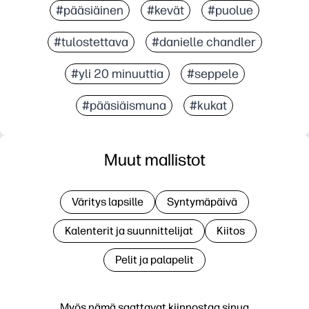
#pääsiäinen
#kevät
#puolue
#tulostettava
#danielle chandler
#yli 20 minuuttia
#seppele
#pääsiäismuna
#kukat
Muut mallistot
Väritys lapsille
Syntymäpäivä
Kalenterit ja suunnittelijat
Kiitos
Pelit ja palapelit
Myös nämä saattavat kiinnostaa sinua