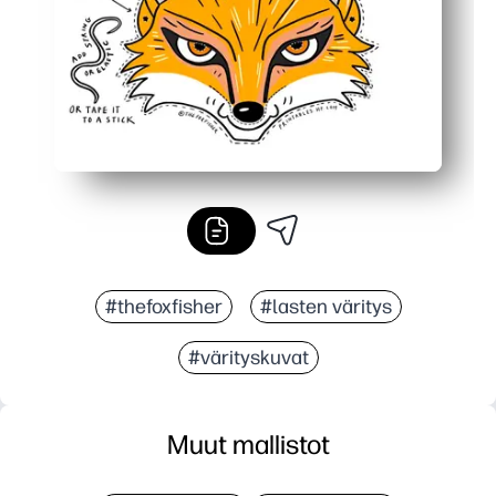
#thefoxfisher
#lasten väritys
#värityskuvat
Muut mallistot