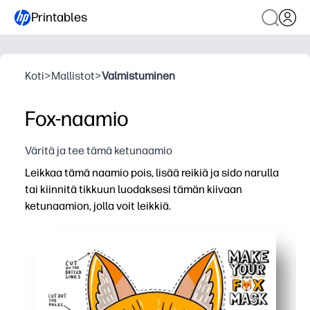
Printables
Koti
>
Mallistot
>
Valmistuminen
Fox-naamio
Väritä ja tee tämä ketunaamio
Leikkaa tämä naamio pois, lisää reikiä ja sido narulla
tai kiinnitä tikkuun luodaksesi tämän kiivaan
ketunaamion, jolla voit leikkiä.
Miksi se toimii:
Hauskaa valmistelua ilman valmistelua - tulostat, leikk
Herättää mielikuvitusta - lapsesi sukeltavat teeskentelei
Joustava käyttö - voit käyttää narulla tai pitää tikkua kaik
Nopea, siisti askartelu - rakentaa lasten saksitaitoja j