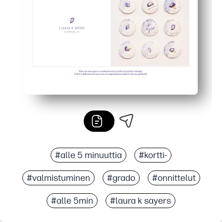
Täydellinen vanhemmille, opettajille ja ystäville - saa
#alle 5 minuuttia
#kortti-
#valmistuminen
#grado
#onnittelut
#alle 5min
#laura k sayers