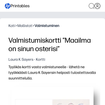
Printables
Koti
>
Mallistot
>
Valmistuminen
Valmistumiskortti ”Maailma
on sinun osterisi”
Laura K Sayers - Kortti
Tyylikäs kortti vasta valmistuneelle - lähetä ne
tyylikkäästi Laura K Sayersin helposti tulostettavalla
suunnittelulla.
Miksi se toimii:
Olet valmis muutamassa minuutissa - tulosta, leikkaa ja ta
Voit mukauttaa sisäpuolen tutkinnon suorittaneen nimellä
Laura K Sayersin silmiinpistävä kuva - valokuvanarvoine